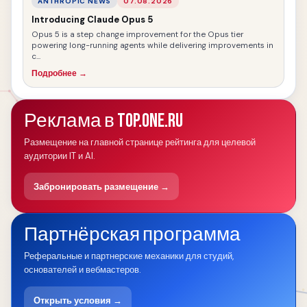
ANTHROPIC NEWS
07.08.2026
Introducing Claude Opus 5
Opus 5 is a step change improvement for the Opus tier
powering long-running agents while delivering improvements in
c...
Подробнее →
Реклама в TOP.ONE.RU
Размещение на главной странице рейтинга для целевой
аудитории IT и AI.
Забронировать размещение →
Партнёрская программа
Реферальные и партнерские механики для студий,
основателей и вебмастеров.
Открыть условия →