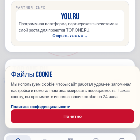
PARTNER INFO
YOU.RU
Программная платформа, партнерская экосистема и
слой роста для проектов TOP.ONE.RU.
Открыть YOU.RU →
TOP.ONE.RU
Файлы cookie
TOP.ONE.RU — Top 100 Russian Websites ·
You.Ru
·
Jangera
Мы используем cookie, чтобы сайт работал удобнее, запоминал
Главная
Каталог
Новости
Вопросы
Зарегистрировать сайт
настройки и помогал нам анализировать посещаемость. Нажав
Вход
кнопку, вы принимаете использование cookie на 24 часа.
О компании
Антиспам
Согласие на ПД
Публичная оферта
Политика конфиденциальности
Конфиденциальность
SLA
Понятно