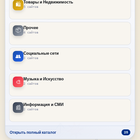
Товары и Недвижимость
🛍
5 сайтов
Прочее
📦
4 сайтов
Социальные сети
👥
3 сайтов
Музыка и Искусство
🎨
2 сайтов
Информация и СМИ
📰
2 сайтов
Открыть полный каталог
25