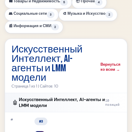
🛍 Товары и Недвижимость
📦 Прочее
5
4
👥 Социальные сети
🎨 Музыка и Искусство
3
2
📰 Информация и СМИ
2
Искусственный
Интеллект, AI-
Вернуться
агенты и LMM
ко всем →
модели
Страница 1 из 1 | Сайтов: 10
Искусственный Интеллект, AI-агенты и
10
🤖
LMM модели
позиций
#3