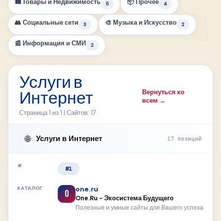
🛍 Товары и Недвижимость
📦 Прочее
5
4
👥 Социальные сети
🎨 Музыка и Искусство
3
2
📰 Информация и СМИ
2
Услуги в
Вернуться ко
Интернет
всем →
Страница 1 из 1 | Сайтов: 17
🌐
Услуги в Интернет
17 позиций
#1
one.ru
O
One.Ru - Экосистема Будущего
Полезные и умные сайты для Вашего успеха