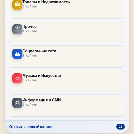
Товары и Недвижимость
🛍
5 сайтов
Прочее
📦
4 сайтов
Социальные сети
👥
3 сайтов
Музыка и Искусство
🎨
2 сайтов
Информация и СМИ
📰
2 сайтов
Открыть полный каталог
25