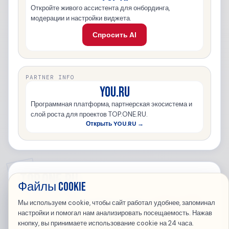
Откройте живого ассистента для онбординга,
модерации и настройки виджета.
Спросить AI
PARTNER INFO
YOU.RU
Программная платформа, партнерская экосистема и
слой роста для проектов TOP.ONE.RU.
Открыть YOU.RU →
TOP.ONE.RU
Файлы cookie
TOP.ONE.RU — Top 100 Russian Websites ·
You.Ru
·
Jangera
Мы используем cookie, чтобы сайт работал удобнее, запоминал
Главная
Каталог
Новости
Вопросы
Зарегистрировать сайт
настройки и помогал нам анализировать посещаемость. Нажав
Вход
кнопку, вы принимаете использование cookie на 24 часа.