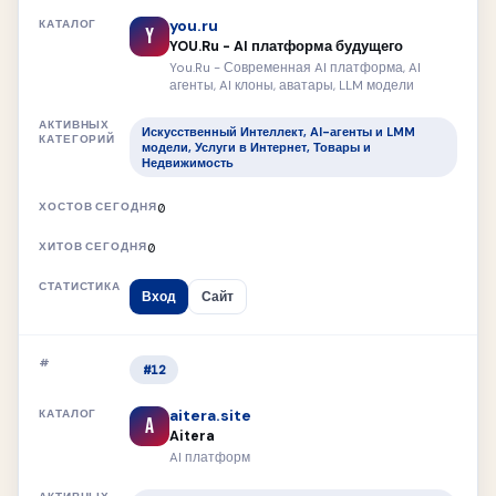
you.ru
Y
YOU.Ru - AI платформа будущего
You.Ru - Современная AI платформа, AI
агенты, AI клоны, аватары, LLM модели
Искусственный Интеллект, AI-агенты и LMM
модели, Услуги в Интернет, Товары и
Недвижимость
0
0
Вход
Сайт
#12
aitera.site
A
Aitera
AI платформ