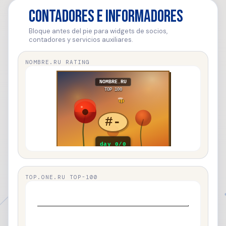
Contadores e informadores
Bloque antes del pie para widgets de socios,
contadores y servicios auxiliares.
NOMBRE.RU RATING
TOP.ONE.RU TOP-100
#
3
TOP.ONE.RU
2
5
24h
/
120
241
Total
/