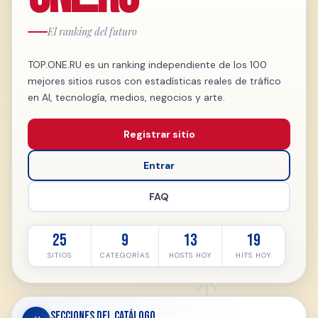
El ranking del futuro
TOP.ONE.RU es un ranking independiente de los 100
mejores sitios rusos con estadísticas reales de tráfico
en AI, tecnología, medios, negocios y arte.
Registrar sitio
Entrar
FAQ
25
9
13
19
SITIOS
CATEGORÍAS
HOSTS HOY
HITS HOY
Secciones del catálogo