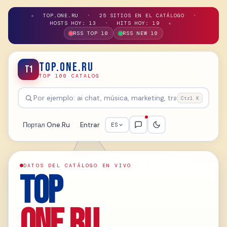
★
TOP.ONE.RU
•
25 SITIOS EN EL CATÁLOGO
•
HOSTS HOY: 13
•
HITS HOY: 19
★
RSS TOP 10
RSS NEW 10
TOP.ONE.RU
T1
TOP 100 CATALOG
Ctrl K
Портал One.Ru
Entrar
ES
DATOS DEL CATÁLOGO EN VIVO
TOP
ONE.RU