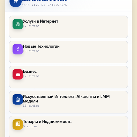
#
MAPA VIVO DE CATEGORÍAS
Услуги в Интернет
🌐
17 sitios
Новые Технологии
🔬
13 sitios
Бизнес
💼
12 sitios
Искусственный Интеллект, AI-агенты и LMM
🤖
модели
10 sitios
Товары и Недвижимость
🛍
5 sitios