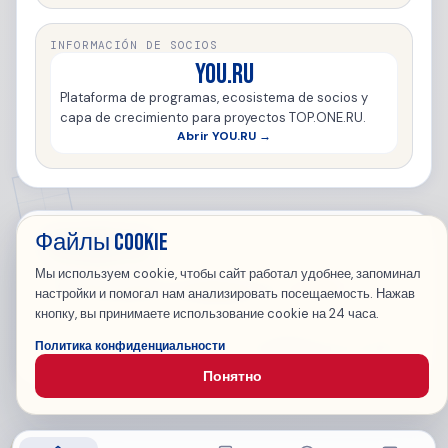
INFORMACIÓN DE SOCIOS
YOU.RU
Plataforma de programas, ecosistema de socios y
capa de crecimiento para proyectos TOP.ONE.RU.
Abrir YOU.RU →
TOP.ONE.RU
Файлы cookie
Мы используем cookie, чтобы сайт работал удобнее, запоминал
TOP.ONE.RU — Top 100 Russian Websites ·
You.Ru
·
Jangera
настройки и помогал нам анализировать посещаемость. Нажав
Inicio
Catálogo
Noticias
FAQ
Registrar sitio
Entrar
кнопку, вы принимаете использование cookie на 24 часа.
О компании
Антиспам
Согласие на ПД
Публичная оферта
Политика конфиденциальности
Конфиденциальность
SLA
Понятно