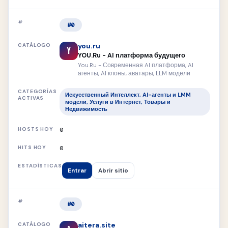
#0
you.ru
Y
YOU.Ru - AI платформа будущего
You.Ru - Современная AI платформа, AI
агенты, AI клоны, аватары, LLM модели
Искусственный Интеллект, AI-агенты и LMM
модели, Услуги в Интернет, Товары и
Недвижимость
0
0
Entrar
Abrir sitio
#0
aitera.site