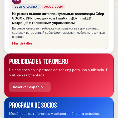
SBER GIGACHAT
08.08.2026
На рынок вышли интеллектуальные телевизоры Сбер
8000 с ИИ-помощником ГигаЧат, QD-miniLED
матрицей и голосовым управлением
Высокое качество изображения, плавность в динамичных
сценах и встроенный сабвуфер помогают глубже погрузиться
в проис...
Más detalles →
Publicidad en TOP.ONE.RU
Ubicaciones en la portada del ranking para una audiencia IT
y AI bien segmentada.
Reservar espacio →
Programa de socios
Mecánicas de referencia y colaboración para estudios,